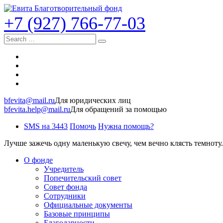
+7 (927) 766-77-03
Search
bfevita@mail.ru
Для юридических лиц
bfevita.help@mail.ru
Для обращений за помощью
SMS на 3443
Помочь
Нужна помощь?
Лучше зажечь одну маленькую свечу, чем вечно клясть темноту.
О фонде
Учредитель
Попечительский совет
Совет фонда
Сотрудники
Официальные документы
Базовые принципы
Благодарности