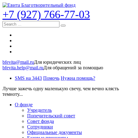
+7 (927) 766-77-03
Search
bfevita@mail.ru
Для юридических лиц
bfevita.help@mail.ru
Для обращений за помощью
SMS на 3443
Помочь
Нужна помощь?
Лучше зажечь одну маленькую свечу, чем вечно клясть
темноту...
О фонде
Учредитель
Попечительский совет
Совет фонда
Сотрудники
Официальные документы
Базовые принципы