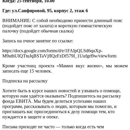
Когда: 25 сентября, 10.00
Где: ул.Санфировой, 95, корпус 2, этаж 6
ВНИМАНИЕ: С собой необходимо принести длинный пояс
(подойдет пояс от халата) и короткую гимнастическую
палочку (подойдет обычная скалка)
Запись на очное занятие по ссылке:
https://docs.google.com/forms/d/e/1FAIpQLSd6quXp-
M9uthUIQTtuJqBSTaVjfIQzFzDf579I_1Uufgrl9w/viewform
Кроме участниц проекта «Мамин вкус жизни», мы можем
записать еще 15 человек.
Подписка на рассылку
Хотите быть в курсе наших новостей и узнавать о помощи,
которую нам удаётся оказывать? Подпишитесь на рассылку
фонда ЕВИТА. Мы будем делиться успехами наших
программ, рассказывать о людях, которым мы помогли, и
приглашать вас присоединиться к делу помощи тем, кто
нуждается в защите и опеке.
Письма приходят не часто — только когда есть чем