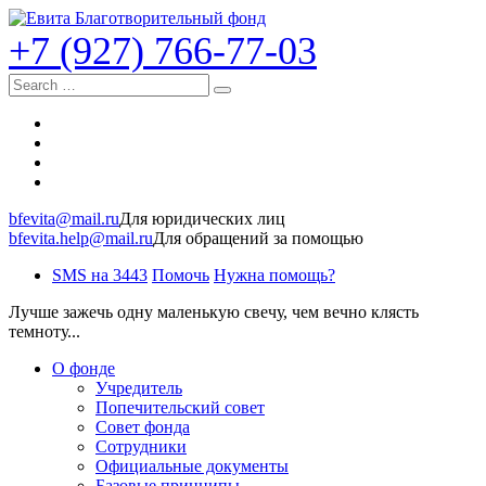
+7 (927) 766-77-03
Search
bfevita@mail.ru
Для юридических лиц
bfevita.help@mail.ru
Для обращений за помощью
SMS на 3443
Помочь
Нужна помощь?
Лучше зажечь одну маленькую свечу, чем вечно клясть
темноту...
О фонде
Учредитель
Попечительский совет
Совет фонда
Сотрудники
Официальные документы
Базовые принципы