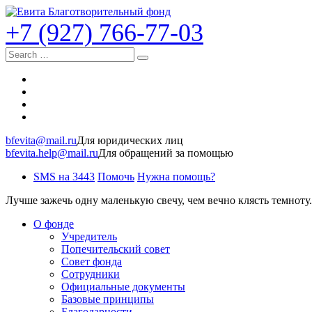
+7 (927) 766-77-03
Search
bfevita@mail.ru
Для юридических лиц
bfevita.help@mail.ru
Для обращений за помощью
SMS на 3443
Помочь
Нужна помощь?
Лучше зажечь одну маленькую свечу, чем вечно клясть темноту.
О фонде
Учредитель
Попечительский совет
Совет фонда
Сотрудники
Официальные документы
Базовые принципы
Благодарности