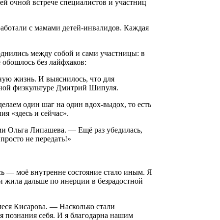
щей очной встрече специалистов и участниц
работали с мамами детей-инвалидов. Каждая
однились между собой и сами участницы: в
 обошлось без лайфхаков:
ую жизнь. И выяснилось, что для
вной физкультуре Дмитрий Шипуля.
елаем один шаг на один вдох-выдох, то есть
ия «здесь и сейчас».
ями Ольга Липашева. — Ещё раз убедилась,
просто не передать!»
ь — моё внутренне состояние стало иным. Я
и жила дальше по инерции в безрадостной
леся Кисарова. — Насколько стали
я познания себя. И я благодарна нашим