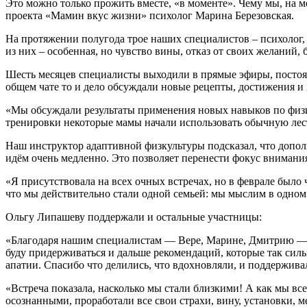
Это можно только прожить вместе, «в моменте». Чему мы, на м
проекта «Мамин вкус жизни» психолог Марина Березовская.
На протяжении полугода трое наших специалистов – психолог, 
из них – особенная, но чувство вины, отказ от своих желаний
Шесть месяцев специалисты выходили в прямые эфиры, постоян
общем чате то и дело обсуждали новые рецепты, достижения и 
«Мы обсуждали результаты применения новых навыков по физи
тренировки некоторые мамы начали использовать обычную лес
Наш инструктор адаптивной физкультуры подсказал, что допол
идём очень медленно. Это позволяет перенести фокус внимания
«Я присутствовала на всех очных встречах, но в феврале было
что мы действительно стали одной семьей: мы мыслим в одном н
Ольгу Липашеву поддержали и остальные участницы:
«Благодаря нашим специалистам — Вере, Марине, Дмитрию — у 
буду придерживаться и дальше рекомендаций, которые так сил
апатии. Спасибо что делились, что вдохновляли, и поддержива
«Встреча показала, насколько мы стали близкими! А как мы вс
осознанными, проработали все свои страхи, вину, установки,