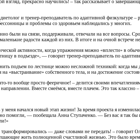
ой взгляд, прекрасно научились! – так рассказывает о завершаю
диетолог и тренер-преподаватель по адаптивной физкультуре – 
, бессонницы и проблемы со здоровьем наблюдались у многих.
но были на связи, поддерживали, отвечали на все вопросы. Ср
маленькие радости каждой из них. В итоге и на очной встрече не
ческой активности, когда упражнения можно «вплести» в обычн
тницу в подъезде», — говорит тренер-преподаватель по адапти
нить подъем по лестнице можно несложной техникой: когда мы д
 на «выстраивание» собственного тела, и на достижение состоян
 что-то вообще просто фееричное! – делится своими впечатлени
аправлении. Вместе смеёмся, вместе плачем. Это так классно – 
меня начался новый этап жизни! За время проекта я изменилас
ьно помогли, — пообещала Анна Ступаченко. — Без вас я так бы 
ли!»
е трансформировались — даже словами не передать! – говорит О
 мешающие жить полноценной счастливой жизнью. Это было врем