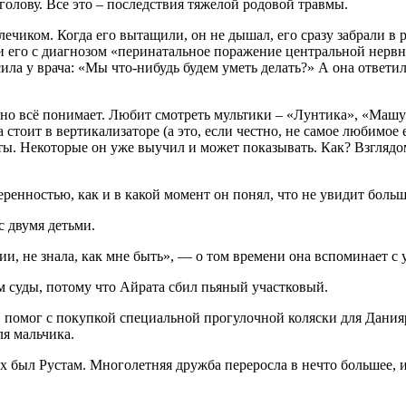
 голову. Все это – последствия тяжелой родовой травмы.
плечиком. Когда его вытащили, он не дышал, его сразу забрали 
 его с диагнозом «перинатальное поражение центральной нервн
сила у врача: «Мы что-нибудь будем уметь делать?» А она ответи
лютно всё понимает. Любит смотреть мультики – «Лунтика», «Маш
 стоит в вертикализаторе (а это, если честно, не самое любимое 
. Некоторые он уже выучил и может показывать. Как? Взглядом.
еренностью, как и в какой момент он понял, что не увидит больш
с двумя детьми.
и, не знала, как мне быть», — о том времени она вспоминает с 
м суды, потому что Айрата сбил пьяный участковый.
 помог с покупкой специальной прогулочной коляски для Дания
ля мальчика.
 был Рустам. Многолетняя дружба переросла в нечто большее, и 