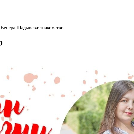
>
Венера Шадывева: знакомство
о