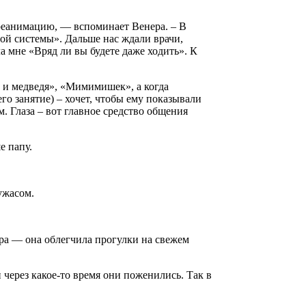
в реанимацию, — вспоминает Венера. – В
ой системы». Дальше нас ждали врачи,
ла мне «Вряд ли вы будете даже ходить». К
у и медведя», «Мимимишек», а когда
его занятие) – хочет, чтобы ему показывали
 Глаза – вот главное средство общения
е папу.
ужасом.
ра — она облегчила прогулки на свежем
через какое-то время они поженились. Так в