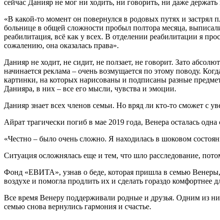
сейчас Данияр не мог ни ходить, ни говорить, ни даже держать
«В какой-то момент он повернулся в родовых путях и застрял 
больнице в общей сложности пробыл полтора месяца, выписали
реабилитация, всё как у всех. В отделении реабилитации я про
сожалению, она оказалась права».
Данияр не ходит, не сидит, не ползает, не говорит. Зато абсо
начинается реклама – очень возмущается по этому поводу. Когда
картинки, на которых нарисованы и подписаны разные предметы
Данияра, в них – все его мысли, чувства и эмоции.
Данияр знает всех членов семьи. Но вряд ли кто-то сможет с ув
Айрат трагически погиб в мае 2019 года, Венера осталась одна 
«Честно – было очень сложно. Я находилась в шоковом состояни
Ситуация осложнялась еще и тем, что шло расследование, пото
Фонд «ЕВИТА», узнав о беде, которая пришла в семью Венеры,
воздухе и помогла продлить их и сделать гораздо комфортнее д
Все время Венеру поддерживали родные и друзья. Одним из них
семью снова вернулись гармония и счастье.