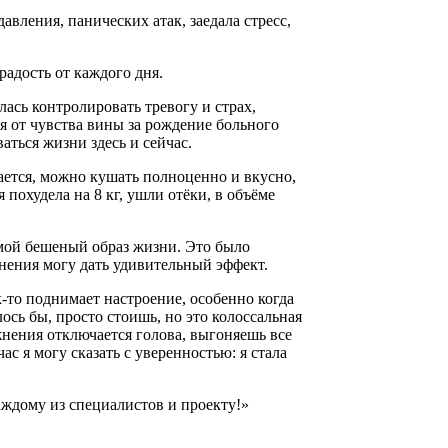
авления, панических атак, заедала стресс,
радость от каждого дня.
ась контролировать тревогу и страх,
я от чувства вины за рождение больного
аться жизни здесь и сейчас.
ается, можно кушать полноценно и вкусно,
 похудела на 8 кг, ушли отёки, в объёме
 мой бешеный образ жизни. Это было
жнения могу дать удивительный эффект.
то поднимает настроение, особенно когда
ось бы, просто стоишь, но это колоссальная
жнения отключается голова, выгоняешь все
ас я могу сказать с уверенностью: я стала
аждому из специалистов и проекту!»