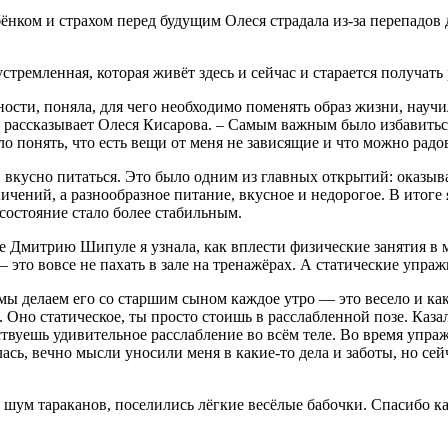
ёнком и страхом перед будущим Олеся страдала из-за перепадов д
тремленная, которая живёт здесь и сейчас и старается получать 
сти, поняла, для чего необходимо поменять образ жизни, научил
 рассказывает Олеся Кисарова. – Самым важным было избавитьс
ло понять, что есть вещи от меня не зависящие и что можно радов
вкусно питаться. Это было одним из главных открытий: оказыв
чений, а разнообразное питание, вкусное и недорогое. В итоге я
состояние стало более стабильным.
е Дмитрию Шипуле я узнала, как вплести физические занятия в
 это вовсе не пахать в зале на тренажёрах. А статические упра
делаем его со старшим сыном каждое утро — это весело и как-
 Оно статическое, ты просто стоишь в расслабленной позе. Казал
твуешь удивительное расслабление во всём теле. Во время упра
сь, вечно мысли уносили меня в какие-то дела и заботы, но сейч
 шум тараканов, поселились лёгкие весёлые бабочки. Спасибо к