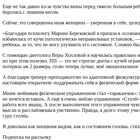
Еще не так давно из-за чувства вины перед тяжело больным реб
боролась с лишним весом.
Сейчас это совершенна иная женщина – уверенная в себе, целеус
«Благодаря психологу Марине Березовской я пришла к осознанно
избавилась от кучи патологически неправильных установок, —
ребёнка, за то, что не могу улучшить его состояние. Сложно бы
С помощью диетолога Веры Хохловой я научилась правильно и 
но при этом полезно. ПП — это не строгие диеты с кучей ограни
потеряла аж 2 размера, сплю теперь лучше, моё эмоциональное 
А благодаря тренеру-преподавателю по адаптивной физкультур
настоящим открытием: поддерживать себя в физической форме –
Моим любимым физическим упражнением стал «тараканчик»: мы 
не хочется вставать. А ещё я очень люблю упражнение «Столб».
работа всех мышц. А после выполнения этого упражнения чувс
мысли и расслабляешься умственно. Правда, я долго этому учила
гуру столба.
Я довольна как внешним видом, как и состоянием головы, стих
Подписка на рассылку