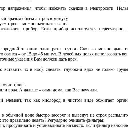
ор напряжения, чтобы избежать скачков в электросети. Нель
ый врачом объем литров в минуту.
дусмотрен – можно начинать сеанс.
ключить прибор. Если прибор используется нерегулярно, 
слородной терапии один раз в сутки. Сколько можно дышать
 сеанса – от 15 до 45 минут. В лечебных целях использовать ко
точные указания Вам должен дать врач.
 вставить их в нос), сделать глубокий вдох не только груд
и очистились.
или врач. А дальше – сами дома, как Вас научили.
й элемент, так как
кислород в чистом виде обжигает орган
и в обычной воде быстро засорят и выведут из строя распыли
к это правильно делать? Регулярно очищать фильтры:
, просушивать и устанавливать на место. Если фильтр износилс