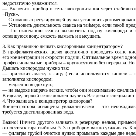
недостаточно увлажнится.
— Включить прибор в сеть электропитания через стабилизат
«Пуск».
— С помощью регулирующей ручки установить рекомендованн
— Установить длительность сеанса на таймере, если такой пре
— По окончанию сеанса выключить подачу кислорода и от
оставшуюся воду, емкость вымыть и высушить.
3. Как правильно дышать кислородным концентратором?
В профилактических целях достаточно проводить сеанс ки
его концентрации и скорости подачи. Оптимальное время одного
профессиональные приборы – круглосуточно без перерыва. Но 
Дышать кислородом нужно так:
— приложить маску к лицу ( если используются канюли – то
заполнятся кислородом;
— медленно выдохнуть;
— на выдохе напрячь легкие, чтобы они максимально сжались 
В идеале, первый сеанс должен научить Вас делать специалист 
4. Что заливать в концентратор кислорода?
Концентраторы оснащены увлажнителями – это необходимы
требуется
дистиллированная вода.
Важно! Ничего другого заливать в резервуар нельзя, примес
относятся к гарантийным. 5. За прибором важно ухаживать. Ка
— фильтры грубой очистки нужно промывать каждые две недели