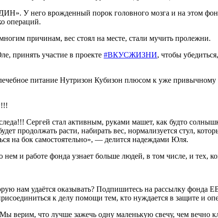
Н». У него врожденный порок головного мозга и на этом фоне
ко операций.
 многим причинам, вес стоял на месте, стали мучить пролежни.
ле, принять участие в проекте
#ВКУСЖИЗНИ
, чтобы убедиться
 лечебное питание Нутризон Кубизон плюсом к уже привычному
!!!
 следа!!! Сергей стал активным, руками машет, как будто солнышк
будет продолжать расти, набирать вес, нормализуется стул, кото
ться на бок самостоятельно», — делится надеждами Юля.
 нем и работе фонда узнает больше людей, в том числе, и тех, 
торую нам удаётся оказывать? Подпишитесь на рассылку фонда 
рисоединиться к делу помощи тем, кто нуждается в защите и опе
. Мы верим, что лучше зажечь одну маленькую свечу, чем вечно 