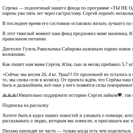
Сережа — подопечный нашего фонда по программе «ТЫ НЕ ОДИ
парень уже пять лет через гастростому. Сергей перенёс несколь
В последнее время его состояние оставляло желать лучшего по
В этот тяжелый момент наш фонд предложил маме мальчика, Ю
правильном питании.
Диетолог Гузель Равильевна Сабирова назначали парню новое
волокнами.
Как пишет нам мама Сергея, Юля, сын за месяц прибавил 5,7 кг
«Сейчас мы весим 26, 4 кг. Ураа!!! От пролежней не осталось и
то, мы снова сели в коляску. От проекта ждём, что Серёжа наш 
быть в дальнейшем, всё-таки у него появятся силы поворачива
🙏🙏🙏Обязательно поддержите историю Сергея лайком💖, так о
Подписка на рассылку
Хотите быть в курсе наших новостей и узнавать о помощи, ко
рассказывать о людях, которым мы помогли, и приглашать вас п
Письма приходят не часто — только когда есть чем поделиться