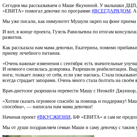
Сегодня мы рассказываем о Маше Якуниной. У малышки ДЦП, а
«ЕВИТА» помогал девочке по программе
#ВСЕГДАРЯДОМ
. 
Мы уже писали, как иммунитет Мушули окреп на фоне приема 
И вот, в конце проекта, Гузель Равильевна по итогам консульт
развития.
Как рассказала нам мама девочки, Екатерина, помимо прибавк
приему лечебного питания.
«Очень важные изменения с сентября: есть значительные улучш
И немного снизилась дозировка. Разрешили реабилитации. Выр
ноги, толкает ложку от себя, если уже наелась. Стала показыват
всегда страдает запорами. Очень много стала болтать на своём
Врач-диетолог разрешила перевести Машу с Неокейт Джуниор, н
«Хотим сказать огромное спасибо за помощь и поддержку! Маш
способна», — написала нам мама девочки!
Начиная проект
#ВКУСЖИЗНИ
, БФ «ЕВИТА» и сам не предпо
Мы от души поздравляем семью Маши и саму девочку с таким у