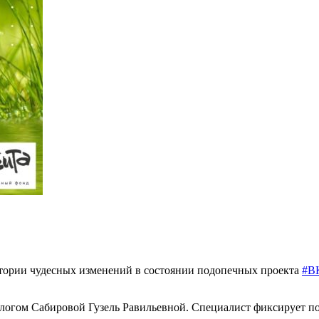
стории чудесных изменений в состоянии подопечных проекта
#В
ологом Сабировой Гузель Равильевной. Специалист фиксирует по