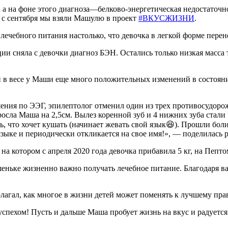
 на фоне этого диагноза—белково-энергетическая недостаточно
А c сентября мы взяли Машулю в проект
#ВКУСЖИЗНИ
.
лечебного питания настолько, что девочка в легкой форме пер
ации сняла с девочки диагноз БЭН. Остались только низкая масса
и в весе у Маши еще много положительных изменений в состоян
ения по ЭЭГ, эпилептолог отменил один из трех противосудорож
осла Маша на 2,5см. Вылез коренной зуб и 4 нижних зуба стали
ь, что хочет кушать (начинает жевать свой язык😆). Прошли боли 
 языке и периодически откликается на свое имя!», — поделилась 
а котором с апреля 2020 года девочка прибавила 5 кг, на Пепт
еньке жизненно важно получать лечебное питание. Благодаря ва
лагал, как многое в жизни детей может поменять к лучшему пра
спехом! Пусть и дальше Маша пробует жизнь на вкус и радуетс