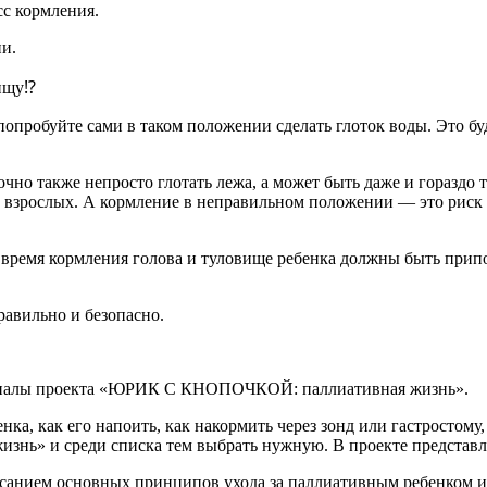
сс кормления.
ии.
пищу⁉
опробуйте сами в таком положении сделать глоток воды. Это буд
очно также непросто глотать лежа, а может быть даже и гораздо 
й взрослых. А кормление в неправильном положении — это риск
 время кормления голова и туловище ребенка должны быть прип
равильно и безопасно.
ериалы проекта «ЮРИК С КНОПОЧКОЙ: паллиативная жизнь».
нка, как его напоить, как накормить через зонд или гастростому
и среди списка тем выбрать нужную. В проекте представлены
санием основных принципов ухода за паллиативным ребенком и