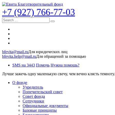
+7 (927) 766-77-03
Search
bfevita@mail.ru
Для юридических лиц
bfevita.help@mail.ru
Для обращений за помощью
SMS на 3443
Помочь
Нужна помощь?
Лучше зажечь одну маленькую свечу, чем вечно клясть темноту.
О фонде
Учредитель
Попечительский совет
Совет фонда
Сотрудники
Официальные документы
Базовые принципы
Благодарности