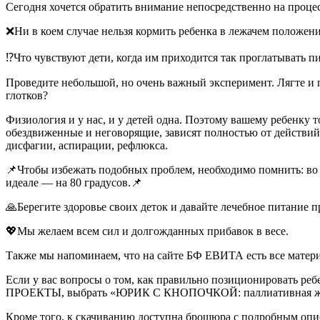
Сегодня хочется обратить внимание непосредственно на проце
❌Ни в коем случае нельзя кормить ребенка в лежачем положен
⁉Что чувствуют дети, когда им приходится так проглатывать 
Проведите небольшой, но очень важный эксперимент. Лягте и п
глотков?
Физиология и у нас, и у детей одна. Поэтому вашему ребенку т
обездвиженные и неговорящие, зависят полностью от действи
дисфагии, аспирации, рефлюкса.
📌Чтобы избежать подобных проблем, необходимо помнить: во
идеале — на 80 градусов.📌
🙏Берегите здоровье своих деток и давайте лечебное питание п
💖Мы желаем всем сил и долгожданных прибавок в весе.
Также мы напоминаем, что на сайте БФ ЕВИТА есть все мат
Если у вас вопросы о том, как правильно позиционировать ребе
ПРОЕКТЫ, выбрать «ЮРИК С КНОПОЧКОЙ: паллиативная жизнь» 
Кроме того, к скачиванию доступна брошюра с подробным опи