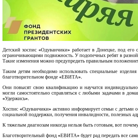
Детский хоспис
«
Одуванчики
»
работает в Донецке, под его 
ограничивающими подвижность. У подопечных ребят в разной
Такие изменения можно предупредить правильным положением 
Таким детям необходимо использовать специальные изделия 
благотворительном фонде
«
ЕВИТА
»
.
Они повысят свою квалификацию и научатся индивидуально 
могли самостоятельно справляться с любыми задачами в дома
«
Удержись
»
.
Хоспис
«
Одуванчики
»
активно информирует семьи с детьми о
социальной поддержки, получения инвалидности, полезных адр
К тяжелым диагнозам никогда нельзя быть готовым, вот почему
Благотворительный фонд
«
ЕВИТА
»
будет рад передать все са