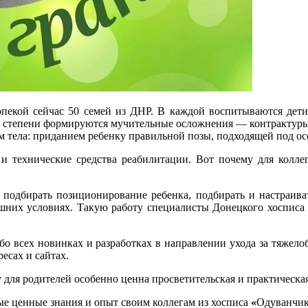
опекой сейчас 50 семей из ДНР. В каждой воспитываются дет
 степени формируются мучительные осложнения — контрактуры
тела: приданием ребенку правильной позы, подходящей под осо
и технические средства реабилитации. Вот почему для колле
подбирать позиционирование ребенка, подбирать и настраива
шних условиях. Такую работу специалисты Донецкого хосписа 
бо всех новинках и разработках в направлении ухода за тяжел
есах и сайтах.
 для родителей особенно ценна просветительская и практическа
мые ценные знания и опыт своим коллегам из хосписа
«
Одуванчи