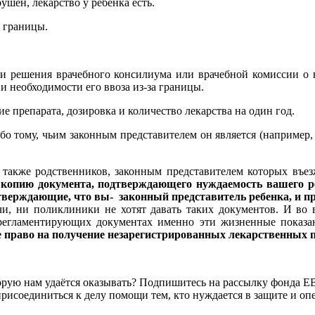
ушен, лекарство у ребенка есть.
 границы.
ли решения врачебного консилиума или врачебной комиссии о
и необходимости его ввоза из-за границы.
препарата, дозировка и количество лекарства на один год.
бо тому, чьим законным представителем он является (например, 
 также родственников, законным представителем которых въе
те копию документа, подтверждающего нуждаемость вашего 
тверждающие, что вы- законный представитель ребенка, и пр
чи, ни поликлиники не хотят давать таких документов. И во 
егламентирующих документах именно эти жизненные показан
е право на получение незарегистрированных лекарственных п
торую нам удаётся оказывать? Подпишитесь на рассылку фонда 
рисоединиться к делу помощи тем, кто нуждается в защите и опе