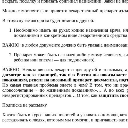
вскрыть посылку и показать оригинал назначений. Закон не нар
Можно самостоятельно привезти лекарственный препарат из-за
В этом случае алгоритм будет немного другой:
Необходимо иметь на руках копию назначения врача, и
показаниями в конкретном виде лекарственного средства 
ВАЖНО: в любом документе должно быть указана наименование 
Препарат может быть назначен либо самому человеку, ли
ребенка или опекун — для подопечного).
ВАЖНО: Нельзя ввозить лекарства для друзей и знакомых, а
досмотре как за границей, так и в России вы показывае
показаниям, рецепт на ввозимый препарат, документы, под
Но самая главная проблема знаете в чем? В том, что ни вра
словосочетание » по жизненным показаниям»… А во всех р
незарегистрированных препаратов… О том, как
защитить сво
Подписка на рассылку
Хотите быть в курсе наших новостей и узнавать о помощи, ко
рассказывать о людях, которым мы помогли, и приглашать вас п