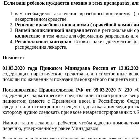
Если ваш ребенок нуждается именно в этих препаратах, а
вам необходимо заключение врачебного консилиума ( 
лекарственном средстве.
Решение врачебного консилиума ( врачебной комисси
Вашей поликлиникой направляется
в региональный ор
количестве
, в том числе для оформления разрешения для
Региональный минздрав
готовит пакет документов дл
распределения лекарств.
Помните:
01.03.2020 года Приказом Минздрава России от 13.02.20
содержащих наркотические средства или психотропные веще
помощи по жизненным показаниям конкретного пациента или 
Постановление Правительства РФ от 05.03.2020 N 230
«О
содержащих наркотические средства или психотропные вещ
пациентов; (вместе с Правилами ввоза в Российскую Феде
средства или психотропные вещества, для оказания медицин
которому нужно следовать при ввозе незарегистрированных в 
Импорт таких лекарств требуется, чтобы адресно помочь тя
перечню, утвержденному ранее Минздравом.
Региональные минздравы составляют сводную заявку на кон