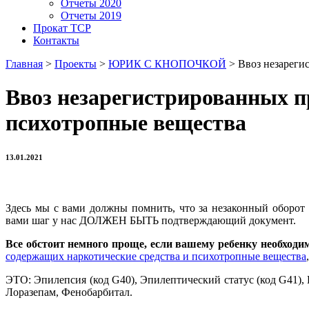
Отчеты 2020
Отчеты 2019
Прокат ТСР
Контакты
Главная
>
Проекты
>
ЮРИК С КНОПОЧКОЙ
>
Ввоз незареги
Ввоз незарегистрированных п
психотропные вещества
13.01.2021
Здесь мы с вами должны помнить, что за незаконный оборот
вами шаг у нас ДОЛЖЕН БЫТЬ подтверждающий документ.
Все обстоит немного проще, если вашему ребенку необход
содержащих наркотические средства и психотропные вещества
ЭТО: Эпилепсия (код G40), Эпилептический статус (код G41), 
Лоразепам, Фенобарбитал.