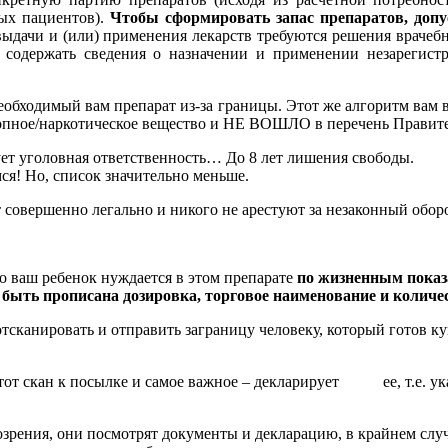
ых пациентов).
Чтобы сформировать запас препаратов, допу
ыдачи и (или) применения лекарств требуются решения врачеб
содержать сведения о назначении и применении незарегист
обходимый вам препарат из-за границы. Этот же алгоритм вам в
ропное/наркотическое вещество и НЕ ВОШЛО в перечень Правите
ет уголовная ответственность… До 8 лет лишения свободы.
ся! Но, список значительно меньше.
овершенно легально и никого не арестуют за незаконный обор
то ваш ребенок нуждается в этом препарате
по жизненным пока
быть прописана дозировка, торговое наименование и количес
сканировать и отправить заграницу человеку, который готов ку
от скан к посылке и самое важное – декларирует ее, т.е. ука
рения, они посмотрят документы и декларацию, в крайнем случа