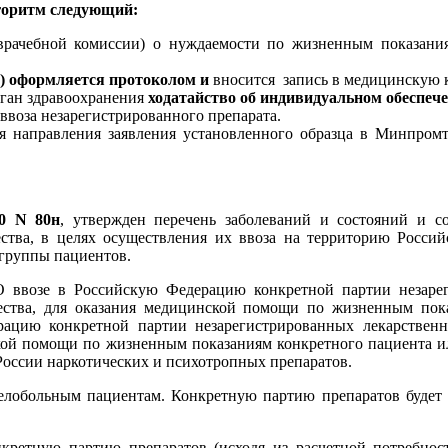
лгоритм следующий:
врачебной комиссии) о нуждаемости по жизненным показания
и) оформляется протоколом и
вносится запись в медицинскую к
ган здравоохранения
ходатайство
об индивидуальном обеспеч
 ввоза незарегистрированного препарата.
я направления заявления установленного образца в Минпром
20 N 80н
, утвержден перечень заболеваний и состояний и с
ства, в целях осуществления их ввоза на территорию Росси
группы пациентов.
 ввозе в Российскую Федерацию конкретной партии незарег
ества, для оказания медицинской помощи по жизненным пок
рацию конкретной партии незарегистрированных лекарственн
ской помощи по жизненным показаниям конкретного пациента 
России наркотических и психотропных препаратов.
желобольным пациентам. Конкретную партию препаратов будет
кретную партию препаратов (исходя из расчетной потребнос