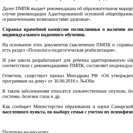
Далее ПМПК выдает рекомендации об образовательном маршрут
случае рекомендации Адаптированной основной общеобразова
ограниченными возможностями здоровья».
Справка врачебной комиссии поликлиники о наличии пок
индивидуального надомного обучения.
На основании этих документов (заключение ПМПК и справка 
есть раздел «Психолого-педагогическая реабилитация».
И уже школа разрабатывает для ребенка адаптированную о
соответствии с рекомендациями ПМПК, составляет индивидуаль
Отметим, существует приказ Минздрава РФ «Об утвержден
программам на дому» от 30.06.2016 г. №436н
К таким заболеваниям относятся злокачественные опухоли, б
системы, болезни глаза и др.
Как сообщает Министерство образования и науки Самарской
населенного пункта, по выбору семьи с учетом их психофиз
Подписка на рассылку