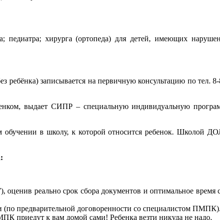
а; педиатра; хирурга (ортопеда) для детей, имеющих наруше
з ребёнка) записывается на первичную консультацию по тел. 8-8
ебенком, выдает СИПР – специальную индивидуальную програм
м обучении в школу, к которой относится ребенок. Школой 
:
, оценив реально срок сбора документов и оптимальное время су
и (по предварительной договоренности со специалистом ПМПК)
ПК приедут к вам домой сами! Ребенка везти никуда не надо.