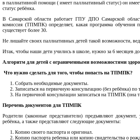
в паллиативной помощи ( имеет паллиативный статус) он имее
статус ребёнка.
В Самарской области работает ГПУ ДПО Самарской области
комиссия (ТПМПК) определяет, какая программа обучения п
существует более 30.
Не лишайте своих паллиативных детей такой возможности, ведь
Итак, чтобы наши дети учились в школе, нужно за 6 месяцев д
Алгоритм для детей с ограниченными возможностями здор
Что нужно сделать для того, чтобы попасть на ТПМПК?
Собрать необходимые документы.
Записаться на первичную консультацию (без ребёнка) по т
На первичной консультации записаться на ТПМПК (она т
Перечень документов для ТПМПК
Родители (законные представители) предъявляют документ
ребёнка, а также представляют следующие документы:
Копию своего паспорта и оригинал.
Копию паспорта ребенка или копию свидетельства о рож