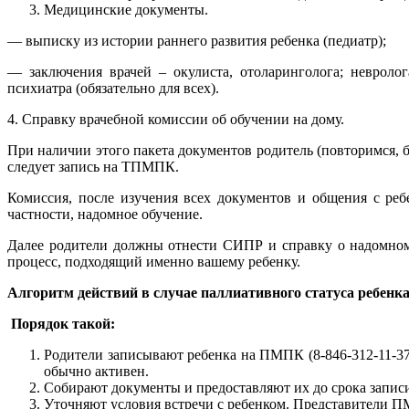
Медицинские документы.
— выписку из истории раннего развития ребенка (педиатр);
— заключения врачей – окулиста, отоларинголога; невролог
психиатра (обязательно для всех).
4. Справку врачебной комиссии об обучении на дому.
При наличии этого пакета документов родитель (повторимся, бе
следует запись на ТПМПК.
Комиссия, после изучения всех документов и общения с р
частности, надомное обучение.
Далее родители должны отнести СИПР и справку о надомно
процесс, подходящий именно вашему ребенку.
Алгоритм действий в случае паллиативного статуса ребенка
Порядок такой:
Родители записывают ребенка на ПМПК (8-846-312-11-37)
обычно активен.
Собирают документы и предоставляют их до срока запис
Уточняют условия встречи с ребенком. Представители ПМ