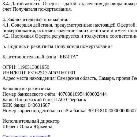
3.4. Датой акцепта Оферты – датой заключения договора пожер
счет Получателя пожертвования.
4. Заключительные положения:
4.1. Совершая действия, предусмотренные настоящей Офертой,
пожертвования, осознает значение своих действий и имеет по
4.2. Настоящая Оферта регулируется и толкуется в соответств
5. Подпись и реквизиты Получателя пожертвования
Благотворительный фонд "ЕВИТА"
ОГРН: 1196313001950
ИНН/КПП: 6316251724/631601001
Адрес места нахождения: Самарская область, Самара, проезд Ге
Банковские реквизиты:
Номер банковского счёта: 40703810954400002444
Банк: Поволжский банк ПАО Сбербанк
БИК банка: 043601607
Номер корреспондентского счёта банка: 30101810200000000607
Исполнительный директор
Шелест Ольга Юрьевна
Соглашаюсь с офертой