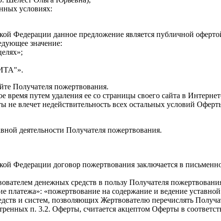
нных условиях:
ийской Федерации данное предложение является публичной офертой
едующее значение:
целях»;
ИТА"».
айте Получателя пожертвования.
е время путем удаления ее со страницы своего сайта в Интернет
ты не влечет недействительность всех остальных условий Оферт
авной деятельности Получателя пожертвования.
сийской Федерации договор пожертвования заключается в письмен
твователем денежных средств в пользу Получателя пожертвован
ние платежа»: «пожертвование на содержание и ведение уставной
редств и систем, позволяющих Жертвователю перечислять Получ
енных п. 3.2. Оферты, считается акцептом Оферты в соответстви