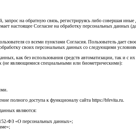
й, запрос на обратную связь, регистрируясь либо совершая иные
инимает настоящее Согласие на обработку персональных данных (д
ользователя со всеми пунктами Согласия. Пользователь дает св
на обработку своих персональных данных со следующими условия
анных, как без использования средств автоматизации, так и с и
ых (не являющимися специальными или биометрическими):
ыми.
е полного доступа к функционалу сайта https://bfevita.ru.
 данных являются:
а №152-ФЗ «О персональных данных»;
аме»;