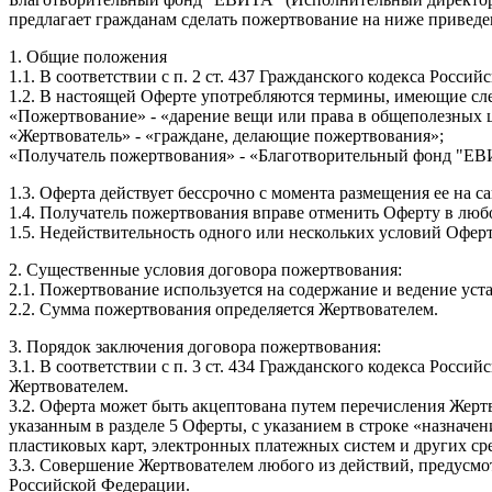
предлагает гражданам сделать пожертвование на ниже приведе
1. Общие положения
1.1. В соответствии с п. 2 ст. 437 Гражданского кодекса Росс
1.2. В настоящей Оферте употребляются термины, имеющие сл
«Пожертвование» - «дарение вещи или права в общеполезных 
«Жертвователь» - «граждане, делающие пожертвования»;
«Получатель пожертвования» - «Благотворительный фонд "ЕВ
1.3. Оферта действует бессрочно с момента размещения ее на с
1.4. Получатель пожертвования вправе отменить Оферту в любо
1.5. Недействительность одного или нескольких условий Офер
2. Существенные условия договора пожертвования:
2.1. Пожертвование используется на содержание и ведение уст
2.2. Сумма пожертвования определяется Жертвователем.
3. Порядок заключения договора пожертвования:
3.1. В соответствии с п. 3 ст. 434 Гражданского кодекса Рос
Жертвователем.
3.2. Оферта может быть акцептована путем перечисления Жер
указанным в разделе 5 Оферты, с указанием в строке «назначе
пластиковых карт, электронных платежных систем и других с
3.3. Совершение Жертвователем любого из действий, предусмотр
Российской Федерации.